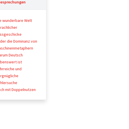
esprechungen
e wunderbare Welt
rachlicher
issgeschicke
der die Dominanz von
aschinenmetaphern
arum Deutsch
ebenswert ist
hrreiche und
rgnügliche
hlersuche
ch mit Doppelnutzen