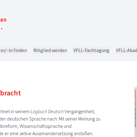
or/-in finden
Mitglied werden
VFLL-Fachtagung
VFLL-Aka
bracht
chnet in seinem
Logbuch Deutsch
Vergangenheit,
er deutschen Sprache nach. Mit seiner Meinung zu
breform, Wissenschaftssprache und
e er eine aktive Auseinandersetzung anstoßen.