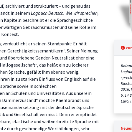
f, archiviert und strukturiert – und genau das
randt in seinem
Logbuch Deutsch. Wie wir sprechen,
n Kapiteln beschreibt er die Sprachgeschichte
enwärtigen Gebrauchsmuster und seine Rolle im
 Kontext.
ng verdeutlicht er seinen Standpunkt: Er hält
zu
hen Gerechtigkeitssemantikern“. Seiner Meinung
 und übertriebene Gender-Neutralität eher eine
allogesellschaft“, das heißt ein zu lockerer
Rolan
en Sprache, gefällt ihm ebenso wenig.
Logbuc
sprech
ren in zu starkem Einfluss von Englisch auf die
Kloste
sprache sowie in schlechten
2016, 
n an Schulen und Universitäten. Aus unserem
6, 14,
en Dämmerzustand“ möchte Kaehlbrandt uns
Euro, 
 Auseinandersetzung mit der deutschen Sprache
itik und Gesellschaft vermisst. Denn er empfindet
rbare, elastische und weitverbreitete Sprache mit
tz durch geschmeidige Wortbildungen, sehr
Neues