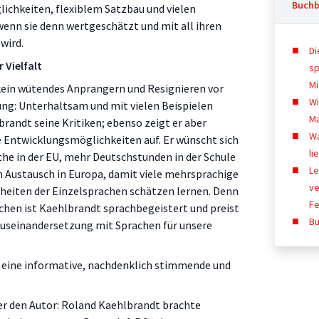
Buchb
ichkeiten, flexiblem Satzbau und vielen
enn sie denn wertgeschätzt und mit all ihren
wird.
Di
 Vielfalt
sp
M
kein wütendes Anprangern und Resignieren vor
Wi
ung: Unterhaltsam und mit vielen Beispielen
M
randt seine Kritiken; ebenso zeigt er aber
W
e Entwicklungsmöglichkeiten auf. Er wünscht sich
li
che in der EU, mehr Deutschstunden in der Schule
Le
n Austausch in Europa, damit viele mehrsprachige
ve
heiten der Einzelsprachen schätzen lernen. Denn
Fe
hen ist Kaehlbrandt sprachbegeistert und preist
Bu
Auseinandersetzung mit Sprachen für unsere
 eine informative, nachdenklich stimmende und
r den Autor: Roland Kaehlbrandt brachte