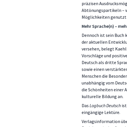
präzisen Ausdrucksmögl
Abtönungspartikeln – w
Möglichkeiten genutzt 
Mehr Sprache(n) – mehr
Dennoch ist sein Buch 
der aktuellen Entwickl
versehen, belegt Kaehlb
Vorschläge und positiv
Deutsch als dritte Spra
sowie einen verstärkte
Menschen die Besonder
unabhängig vom Deutsc
die Schönheiten einer 
kulturelle Bildung an.
Das
Logbuch Deutsch
ist
eingängige Lektüre.
Verlagsinformation übe