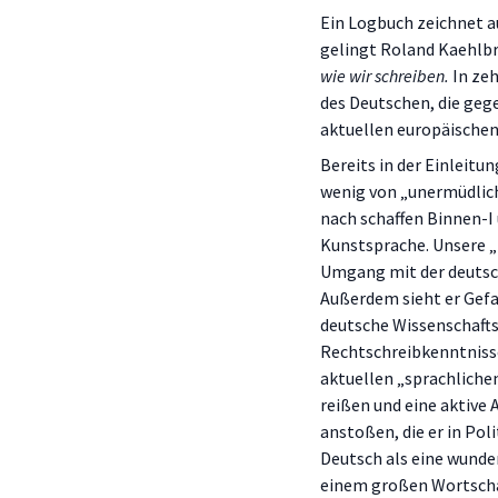
Ein Logbuch zeichnet au
gelingt Roland Kaehlb
wie wir schreiben.
In zeh
des Deutschen, die geg
aktuellen europäischen
Bereits in der Einleitu
wenig von „unermüdlic
nach schaffen Binnen-I
Kunstsprache. Unsere „H
Umgang mit der deutsch
Außerdem sieht er Gefah
deutsche Wissenschafts
Rechtschreibkenntnisse
aktuellen „sprachlich
reißen und eine aktive
anstoßen, die er in Pol
Deutsch als eine wunde
einem großen Wortscha