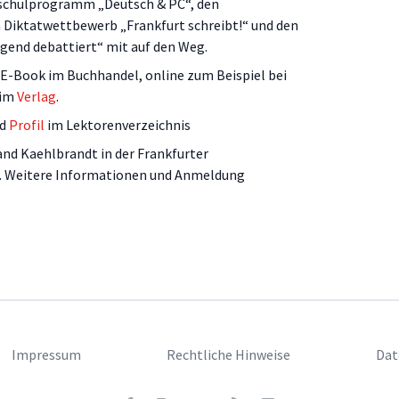
dschulprogramm „Deutsch & PC“, den
Diktatwettbewerb „Frankfurt schreibt!“ und den
end debattiert“ mit auf den Weg.
d E-Book im Buchhandel, online zum Beispiel bei
eim
Verlag
.
d
Profil
im Lektorenverzeichnis
and Kaehlbrandt in der Frankfurter
. Weitere Informationen und Anmeldung
Impressum
Rechtliche Hinweise
Dat