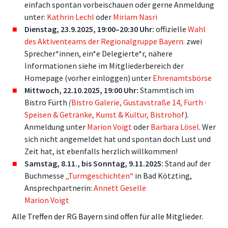
einfach spontan vorbeischauen oder gerne Anmeldung
unter:
Kathrin Lechl
oder
Miriam Nasri
Dienstag, 23.9.2025, 19:00–20:30 Uhr:
offizielle
Wahl
des Aktiventeams der Regionalgruppe Bayern:
zwei
Sprecher*innen, ein*e Delegierte*r, nähere
Informationen siehe im Mitgliederbereich der
Homepage (vorher einloggen) unter
Ehrenamtsbörse
Mittwoch, 22.10.2025, 19:00 Uhr:
Stammtisch im
Bistro Fürth
(
Bistro Galerie, Gustavstraße 14, Fürth ·
Speisen & Getränke, Kunst & Kultur, Bistrohof
).
Anmeldung unter
Marion Voigt
oder
Barbara Lösel
. Wer
sich nicht angemeldet hat und spontan doch Lust und
Zeit hat, ist ebenfalls herzlich willkommen!
Samstag, 8.11., bis Sonntag, 9.11.2025:
Stand auf der
Buchmesse
„Turmgeschichten“
in Bad Kötzting,
Ansprechpartnerin:
Annett Geselle
Marion Voigt
Alle Treffen der RG Bayern sind offen für alle Mitglieder.